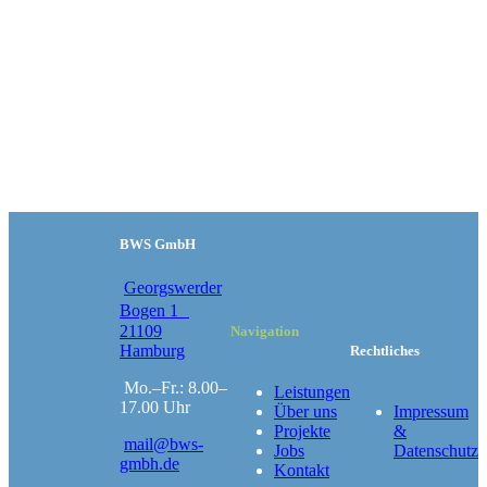
BWS GmbH
Georgswerder
Bogen 1
21109
Navigation
Hamburg
Rechtliches
Mo.–Fr.: 8.00–
Leistungen
17.00 Uhr
Über uns
Impressum
Projekte
&
mail@bws-
Jobs
Datenschutz
gmbh.de
Kontakt