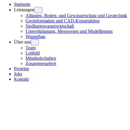
Startseite
Leistungen
Altlasten, Boden- und Gewässerschutz und Geotechnik
Geoinformation und CAD-Konstruktion
Siedlungswasserwirtschaft
Umweltplanung, Messwesen und Modellierung
Wasserbau
Über uns
Team
Leitbild
Mitgliedschaften
Zusammenarbeit
Projekte
Jobs
Kontakt