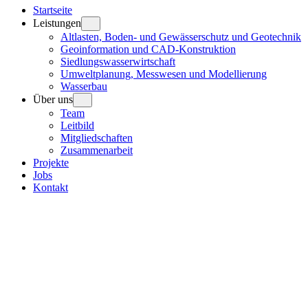
Startseite
Leistungen
Altlasten, Boden- und Gewässerschutz und Geotechnik
Geoinformation und CAD-Konstruktion
Siedlungswasserwirtschaft
Umweltplanung, Messwesen und Modellierung
Wasserbau
Über uns
Team
Leitbild
Mitgliedschaften
Zusammenarbeit
Projekte
Jobs
Kontakt