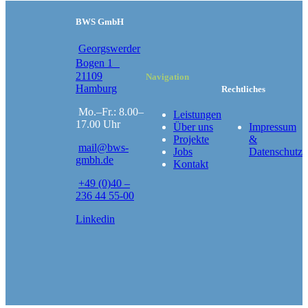
BWS GmbH
Georgswerder
Bogen 1
21109
Navigation
Hamburg
Rechtliches
Mo.–Fr.: 8.00–
Leistungen
17.00 Uhr
Über uns
Impressum
Projekte
&
mail@bws-
Jobs
Datenschutz
gmbh.de
Kontakt
+49 (0)40 –
236 44 55-00
Linkedin