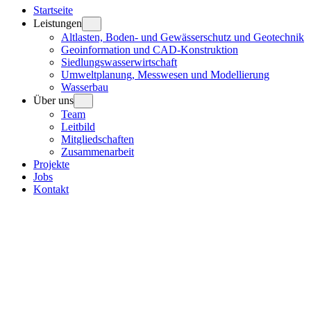
Startseite
Leistungen
Altlasten, Boden- und Gewässerschutz und Geotechnik
Geoinformation und CAD-Konstruktion
Siedlungswasserwirtschaft
Umweltplanung, Messwesen und Modellierung
Wasserbau
Über uns
Team
Leitbild
Mitgliedschaften
Zusammenarbeit
Projekte
Jobs
Kontakt