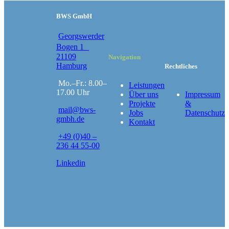
BWS GmbH
Georgswerder
Bogen 1
21109
Navigation
Hamburg
Rechtliches
Mo.–Fr.: 8.00–
Leistungen
17.00 Uhr
Über uns
Impressum
Projekte
&
mail@bws-
Jobs
Datenschutz
gmbh.de
Kontakt
+49 (0)40 –
236 44 55-00
Linkedin