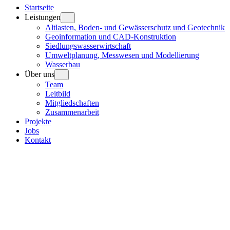
Startseite
Leistungen
Altlasten, Boden- und Gewässerschutz und Geotechnik
Geoinformation und CAD-Konstruktion
Siedlungswasserwirtschaft
Umweltplanung, Messwesen und Modellierung
Wasserbau
Über uns
Team
Leitbild
Mitgliedschaften
Zusammenarbeit
Projekte
Jobs
Kontakt